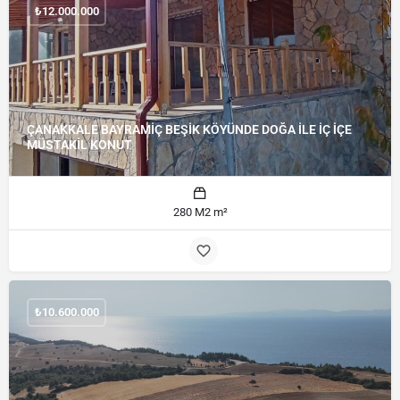
₺
12.000.000
ÇANAKKALE BAYRAMİÇ BEŞİK KÖYÜNDE DOĞA İLE İÇ İÇE
MÜSTAKİL KONUT
280 M2 m²
₺
10.600.000