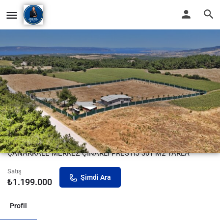
ÇANAKKALE MERKEZ ÇINARLI
PRESTİJ 301 M2 TARLA
ÇANAKKALE MERKEZ ÇINARLI PRESTİJ 301 M2 TARLA
Satış
Şimdi Ara
₺
1.199.000
Profil