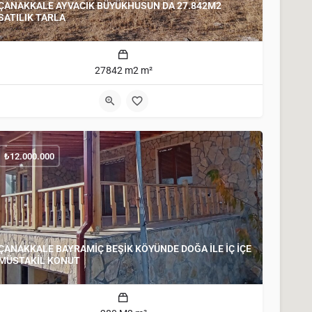
ÇANAKKALE AYVACIK BÜYÜKHUSUN DA 27.842M2
SATILIK TARLA
27842 m2 m²
₺
12.000.000
ÇANAKKALE BAYRAMİÇ BEŞİK KÖYÜNDE DOĞA İLE İÇ İÇE
MÜSTAKİL KONUT