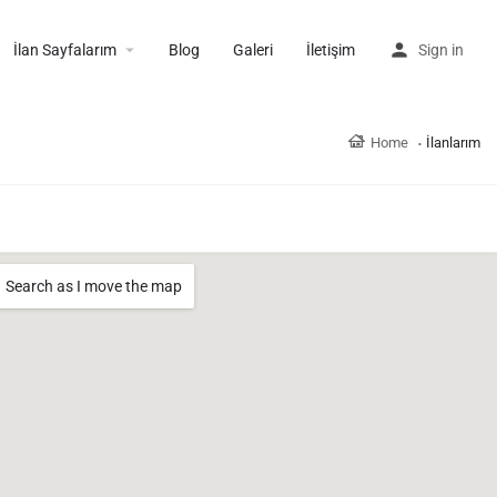
İlan Sayfalarım
Blog
Galeri
İletişim
Sign in
Home
İlanlarım
Search as I move the map