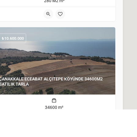
280 M2 m²
₺
10.600.000
ÇANAKKALE ECEABAT ALÇITEPE KÖYÜNDE 34600M2
SATILIK TARLA
34600 m²