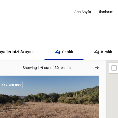
Ana Sayfa
İlanlarım
yallerinizi Arayın...
Satılık
Kiralık
Showing
1-9
out of
30
results
₺
17.700.000