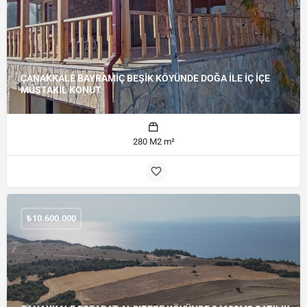
ÇANAKKALE BAYRAMİÇ BEŞİK KÖYÜNDE DOĞA İLE İÇ İÇE
MÜSTAKİL KONUT
280 M2 m²
₺
10.600.000