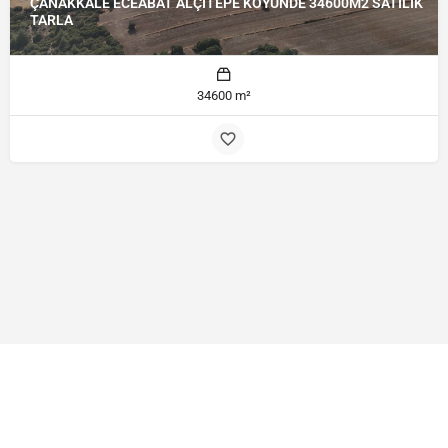
ÇANAKKALE ECEABAT ALÇITEPE KÖYÜNDE 34600M2 SATILIK
TARLA
34600 m²