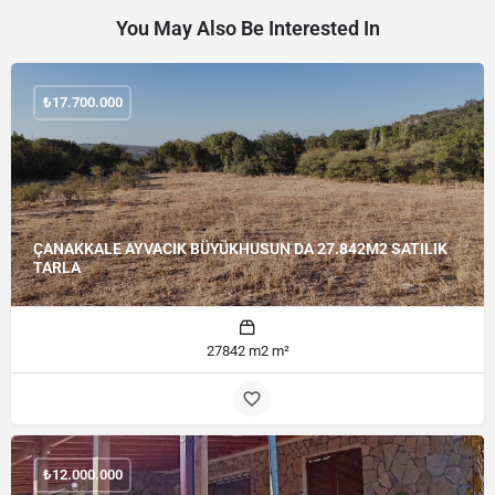
You May Also Be Interested In
₺
17.700.000
ÇANAKKALE AYVACIK BÜYÜKHUSUN DA 27.842M2 SATILIK
TARLA
27842 m2 m²
₺
12.000.000