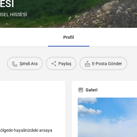
ESİ
SEL HİSSESİ
Profil
Şimdi Ara
Paylaş
E-Posta Gönder
Galeri
bölgede hayalinizdeki arsaya