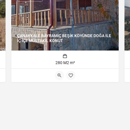
ÇANAKKALE BAYRAMİÇ BEŞİK KÖYÜNDE DOĞA İLE
İÇ İÇE MÜSTAKİL KONUT
280 M2 m²