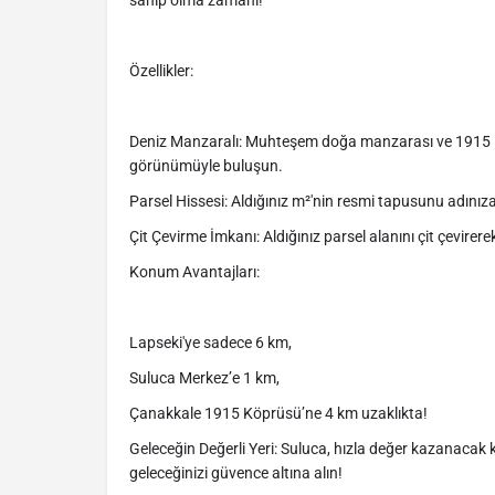
sahip olma zamanı!
Özellikler:
Deniz Manzaralı: Muhteşem doğa manzarası ve 1915 
görünümüyle buluşun.
Parsel Hissesi: Aldığınız m²'nin resmi tapusunu adınıza 
Çit Çevirme İmkanı: Aldığınız parsel alanını çit çevirerek
Konum Avantajları:
Lapseki'ye sadece 6 km,
Suluca Merkez’e 1 km,
Çanakkale 1915 Köprüsü’ne 4 km uzaklıkta!
Geleceğin Değerli Yeri: Suluca, hızla değer kazanacak 
geleceğinizi güvence altına alın!