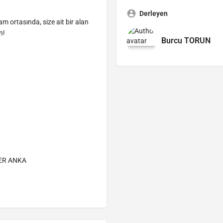
Derleyen
m ortasında, size ait bir alan
n!
Burcu TORUN
ER ANKA